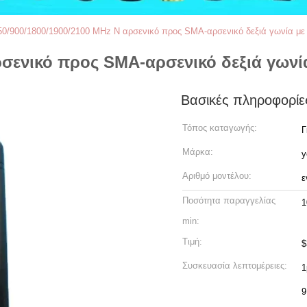
50/900/1800/1900/2100 MHz N αρσενικό προς SMA-αρσενικό δεξιά γωνία με
ρσενικό προς SMA-αρσενικό δεξιά γωνί
Βασικές πληροφορίε
Τόπος καταγωγής:
Γ
Μάρκα:
y
Αριθμό μοντέλου:
ε
Ποσότητα παραγγελίας
1
min:
Τιμή:
$
Συσκευασία λεπτομέρειες:
1
9