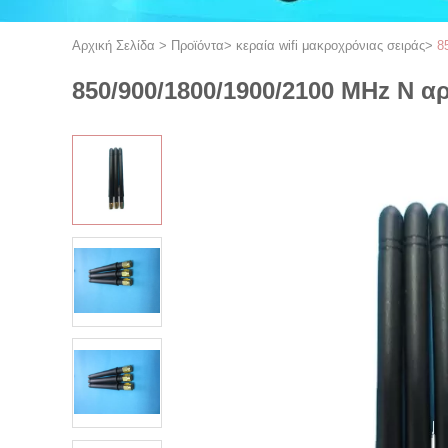
Αρχική Σελίδα
>
Προϊόντα
>
κεραία wifi μακροχρόνιας σειράς
>
8
850/900/1800/1900/2100 MHz N α