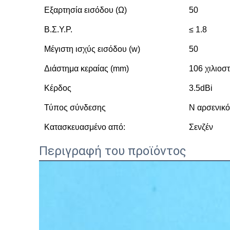
Εξαρτησία εισόδου (Ω)
50
Β.Σ.Υ.Ρ.
≤ 1.8
Μέγιστη ισχύς εισόδου (w)
50
Διάστημα κεραίας (mm)
106 χιλιοσ
Κέρδος
3.5dBi
Τύπος σύνδεσης
N αρσενικό
Κατασκευασμένο από:
Σενζέν
Περιγραφή του προϊόντος