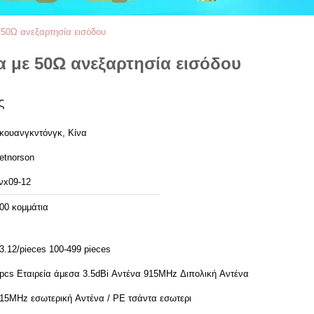
 50Ω ανεξαρτησία εισόδου
α με 50Ω ανεξαρτησία εισόδου
ς
κουανγκντόνγκ, Κίνα
etnorson
νx09-12
00 κομμάτια
3.12/pieces 100-499 pieces
pcs Εταιρεία άμεσα 3.5dBi Αντένα 915MHz Διπολική Αντένα
15MHz εσωτερική Αντένα / PE τσάντα εσωτερι