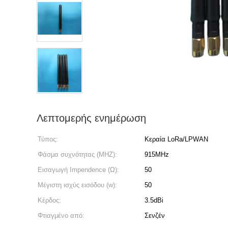
Λεπτομερής ενημέρωση
Τύπος:
Κεραία LoRa/LPWAN
Φάσμα συχνότητας (MHZ):
915MHz
Εισαγωγή Impendence (Ω):
50
Μέγιστη ισχύς εισόδου (w):
50
Κέρδος:
3.5dBi
Φτιαγμένο από:
Σενζέν