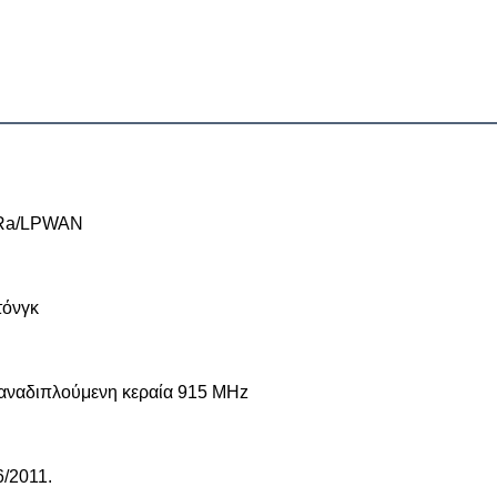
oRa/LPWAN
τόνγκ
αναδιπλούμενη κεραία 915 MHz
6/2011.