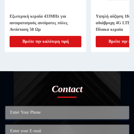
Εξωτερική κεραία 433MHz για
Υψηλή αύξηση 18dbi
αυτοματισμούς αυτόματες πύλες
αδιάβροχη 4G LTE
Αντίσταση 50 Ωμ
Πίνακα κεραία
Βρείτε την καλύτερη τιμή
Βρείτε την κα
Contact