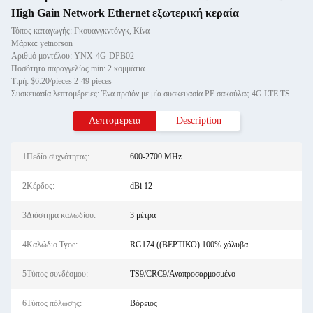
High Gain Network Ethernet εξωτερική κεραία
Τόπος καταγωγής: Γκουανγκντόνγκ, Κίνα
Μάρκα: yetnorson
Αριθμό μοντέλου: ΥΝX-4G-DPB02
Ποσότητα παραγγελίας min: 2 κομμάτια
Τιμή: $6.20/pieces 2-49 pieces
Συσκευασία λεπτομέρειες: Ένα προϊόν με μία συσκευασία PE σακούλας 4G LTE TS9 Αντένα Dual Mimo 35dBi High Gain Network Etherne
Λεπτομέρεια
Description
1Πεδίο συχνότητας:
600-2700 MHz
2Κέρδος:
dBi 12
3Διάστημα καλωδίου:
3 μέτρα
4Καλώδιο Tyoe:
RG174 ((ΒΕΡΤΙΚΟ) 100% χάλυβα
5Τύπος συνδέσμου:
TS9/CRC9/Αναπροσαρμοσμένο
6Τύπος πόλωσης:
Βόρειος