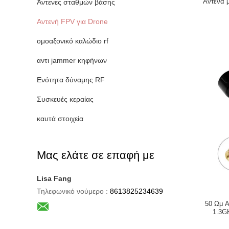
Αντένα 
Άντενες σταθμών βάσης
Αντενή FPV για Drone
ομοαξονικό καλώδιο rf
αντι jammer κηφήνων
Ενότητα δύναμης RF
Συσκευές κεραίας
καυτά στοιχεία
Μας ελάτε σε επαφή με
Lisa Fang
Τηλεφωνικό νούμερο :
8613825234639
50 Ωμ Α
1.3G