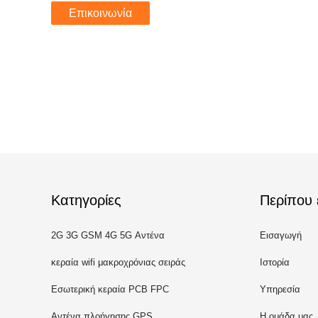
Επικοινωνία
Κατηγορίες
Περίπου 
2G 3G GSM 4G 5G Αντένα
Εισαγωγή
κεραία wifi μακροχρόνιας σειράς
Ιστορία
Εσωτερική κεραία PCB FPC
Υπηρεσία
Αντένα πλοήγησης GPS
Η ομάδα μας