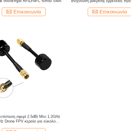
με συνδετήρα RFID/NFC τύπου SMA
ανίχνευση μακρινής εμβέλειας τηλε
FPV Drone Antenna
Επικοινωνία
Επικοινωνία
ντίσταση σφυρί 2.5dBi Μίνι 1.2GHz
Hz Drone FPV κεραία για εύκολο
χειρισμό