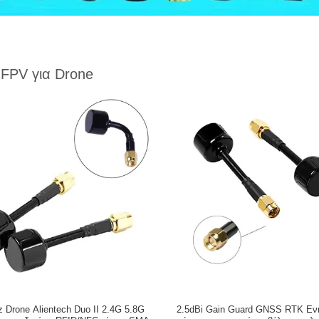
 FPV για Drone
 Drone Alientech Duo II 2.4G 5.8G
2.5dBi Gain Guard GNSS RTK Εν