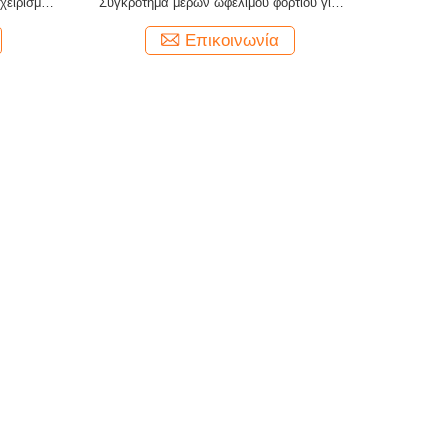
χειρισμού
Συγκρότημα μερών ωφέλιμου φορτίου για
drones Συνδέτης τύπου SMA
Επικοινωνία