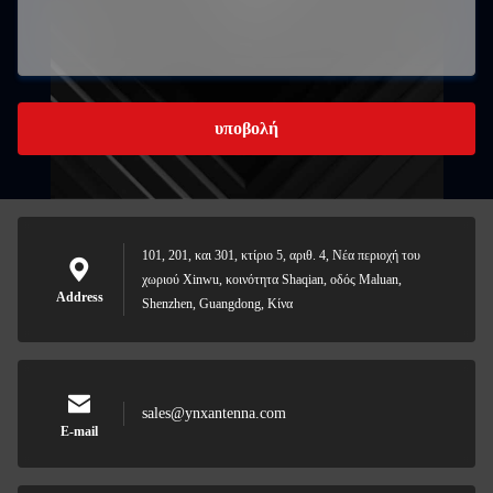
υποβολή
101, 201, και 301, κτίριο 5, αριθ. 4, Νέα περιοχή του
χωριού Xinwu, κοινότητα Shaqian, οδός Maluan,
Address
Shenzhen, Guangdong, Κίνα
sales@ynxantenna.com
E-mail