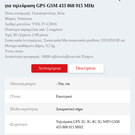
για τηλεόραση GPS GSM 433 868 915 MHz
Τόπος καταγωγής: Γκουανγκντόνγκ, Κίνα
Μάρκα: Yetnorson
Αριθμό μοντέλου: ΥΝΧ-TV-C0016
Ποσότητα παραγγελίας min: 2 κομμάτια
Τιμή: $0.13/pieces 2-99 pieces
Συσκευασία λεπτομέρειες: Συσκευασία:Μια συσκευασία μεγέθους 33X30X0,08 cm
Μονάχα ακαθάριστο βάρος: 0,2 kg
Τύπος συσκε
Δυνατότητα προσφοράς: 10000 κιβώτιο/κιβώτια ανά Τέταρτο
Λεπτομέρεια
Description
1Ιδιωτική μούχλα:
- Ναι, ναι.
2Τύπος:
Εσωτερικά
3Πεδίο συχνότητας:
Δοκιμαστικό σήμα
Τηλεόραση GPS 2G 3G 4G 5G WIFI GSM
4Συχνότητα:
433 868 915 MHZ