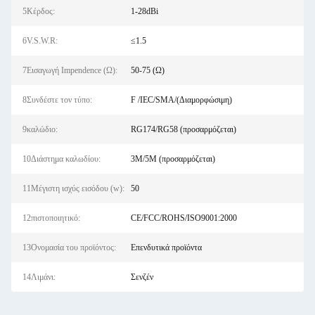
5Κέρδος:
1-28dBi
6V.S.W.R:
≤1.5
7Εισαγωγή Impendence (Ω):
50-75 (Ω)
8Συνδέστε τον τύπο:
F /IEC/SMA/(Διαμορφώσιμη)
9καλώδιο:
RG174/RG58 (προσαρμόζεται)
10Διάστημα καλωδίου:
3M/5M (προσαρμόζεται)
11Μέγιστη ισχύς εισόδου (w):
50
12πιστοποιητικό:
CE/FCC/ROHS/ISO9001:2000
13Ονομασία του προϊόντος:
Επενδυτικά προϊόντα
14Λιμάνι:
Σενζέν