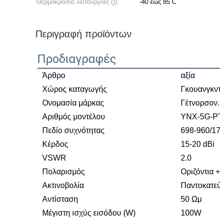
Θερμοκρασία λειτουργίας ()):
-40 έως 85 C
Περιγραφή προϊόντων
Προδιαγραφές
Άρθρο
αξία
Χώρος καταγωγής
Γκουανγκντ
Ονομασία μάρκας
Γέτνορσον.
Αριθμός μοντέλου
YNX-5G-P
Πεδίο συχνότητας
698-960/1
Κέρδος
15-20 dBi
VSWR
2.0
Πολαρισμός
Οριζόντια 
Ακτινοβολία
Παντοκατε
Αντίσταση
50 Ωμ
Μέγιστη ισχύς εισόδου (W)
100W