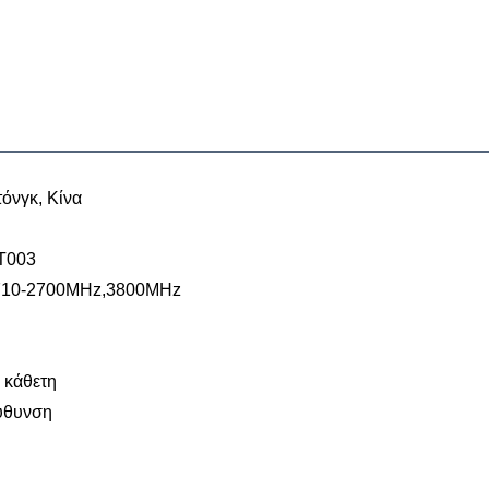
όνγκ, Κίνα
T003
710-2700MHz,3800MHz
+ κάθετη
ύθυνση