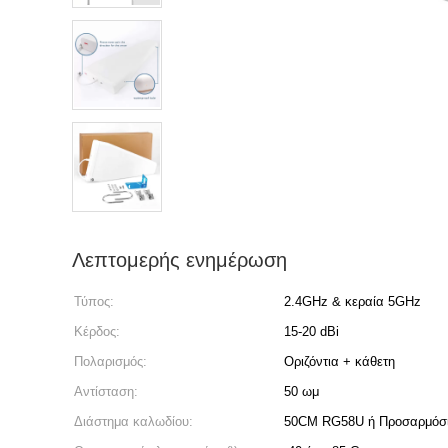
Λεπτομερής ενημέρωση
Τύπος:
2.4GHz & κεραία 5GHz
Κέρδος:
15-20 dBi
Πολαρισμός:
Οριζόντια + κάθετη
Αντίσταση:
50 ωμ
Διάστημα καλωδίου:
50CM RG58U ή Προσαρμόσ