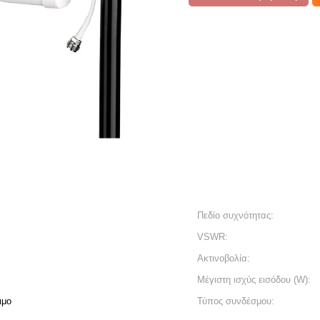
Πεδίο συχνότητας:
VSWR:
Ακτινοβολία:
Μέγιστη ισχύς εισόδου (W):
ιμο
Τύπος συνδέσμου: