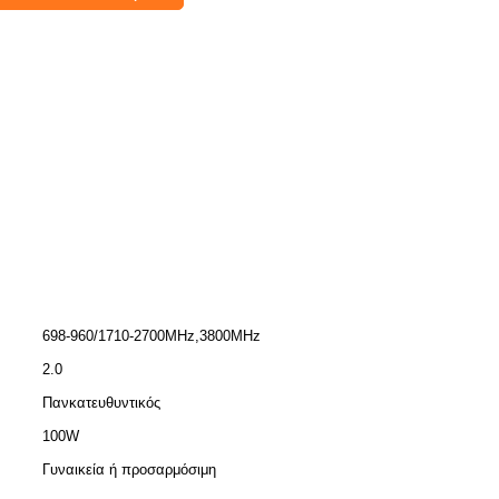
698-960/1710-2700MHz,3800MHz
2.0
Πανκατευθυντικός
100W
Γυναικεία ή προσαρμόσιμη