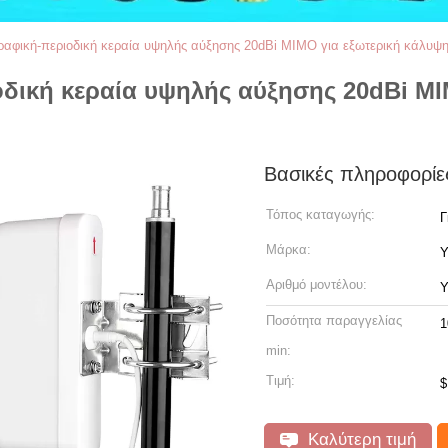
αφική-περιοδική κεραία υψηλής αύξησης 20dBi MIMO για εξωτερική κάλυ
ική κεραία υψηλής αύξησης 20dBi MI
Βασικές πληροφορίε
Τόπος καταγωγής:
Γ
Μάρκα:
Y
Αριθμό μοντέλου:
Y
Ποσότητα παραγγελίας
1
min:
Τιμή:
$
Καλύτερη τιμή