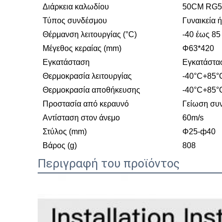
Διάρκεια καλωδίου
50CM RG5
Τύπος συνδέσμου
Γυναικεία 
Θέρμανση λειτουργίας (°C)
-40 έως 85
Μέγεθος κεραίας (mm)
Φ63*420
Εγκατάσταση
Εγκατάστασ
Θερμοκρασία λειτουργίας
-40°C+85°
Θερμοκρασία αποθήκευσης
-40°C+85°
Προστασία από κεραυνό
Γείωση συ
Αντίσταση στον άνεμο
60m/s
Στύλος (mm)
Φ25-ф40
Βάρος (g)
808
Περιγραφή του προϊόντος