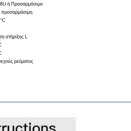
8U ή Προσαρμόσιμο
ή προσαρμόσιμη
 °C
η στήριξης L
C
C
νεχούς ρεύματος