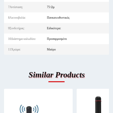
7Αντίσταση:
75 Ωμ
8Ακτινοβολία:
Πανκατευθυντικός
9Συνδετήρας:
Ειδικότερα:
10Διάστημα καλωδίου:
Προσαρμοσμένο
11Χρώμα:
Μαύρο
Similar Products