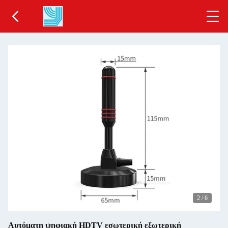
2
/
6
Αυτόματη ψηφιακή HDTV εσωτερική εξωτερική