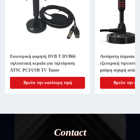
Εσωτερική φορητή DVB T DVB66
Αυτόματη ψηφιακή 
τηλεοπτική κεραία για τηλεόραση
εξωτερική τηλεοπτικ
ATSC PCI/USB TV Tuner
μαύρη ισχυρή ανάσα
Βρείτε την καλύτερη τιμή
Βρείτε την κα
Contact