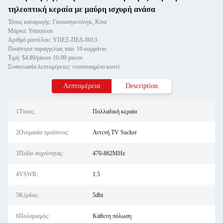
τηλεοπτική κεραία με μαύρη ισχυρή ανάσα
Τόπος καταγωγής: Γκουανγκντόνγκ, Κίνα
Μάρκα: Yetnorson
Αριθμό μοντέλου: ΥΠΕΞ-ΠΕΔ-0013
Ποσότητα παραγγελίας min: 10 κομμάτια
Τιμή: $4.89/pieces 10-99 pieces
Συσκευασία λεπτομέρειες: τυποποιημένο κουτί
Λεπτομέρεια
Description
1Τύπος:
Πολλαδική κεραία
2Ονομασία προϊόντος:
Αντενή TV Sucker
3Πεδίο συχνότητας:
470-862MHz
4VSWR:
1.5
5Κέρδος:
5dbi
6Πολαρισμός:
Κάθετη πόλωση