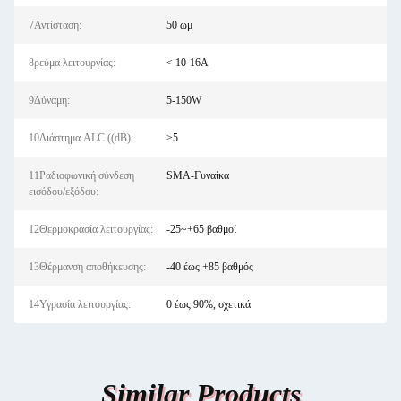
7Αντίσταση:
50 ωμ
8ρεύμα λειτουργίας:
< 10-16A
9Δύναμη:
5-150W
10Διάστημα ALC ((dB):
≥5
11Ραδιοφωνική σύνδεση
SMA-Γυναίκα
εισόδου/εξόδου:
12Θερμοκρασία λειτουργίας:
-25~+65 βαθμοί
13Θέρμανση αποθήκευσης:
-40 έως +85 βαθμός
14Υγρασία λειτουργίας:
0 έως 90%, σχετικά
Similar Products