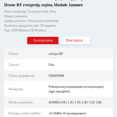
Drone RF ενισχυτής ισχύος Module Jammer
Τόπος καταγωγής: Γκουανγκντόνγκ, Κίνα
Μάρκα: yetnorson
Αριθμό μοντέλου: Ενότητα ynx-Anti Drone
Ποσότητα παραγγελίας min: 50 κομμάτια
Τιμή: $109.00/pieces 50-99 pieces
Λεπτομέρεια
Description
1Τύπος:
ενότητα RF
2Τσιπσέτ:
Όλα
3Τύπος προμηθευτή:
OEM/ODM
Ραδιοφωνική ατμοσφαιρική αντιαεροπορική
4Εφαρμογή:
σήμα παρεμβολή
5Πεδίο συχνότητας:
433MHz 0.9G 1.2G 1.5G 2.4G 5.2G 5.8G
6Δύναμη εισόδου ((dBm):
≤0-20dBm Ή προσαρμοσμένο