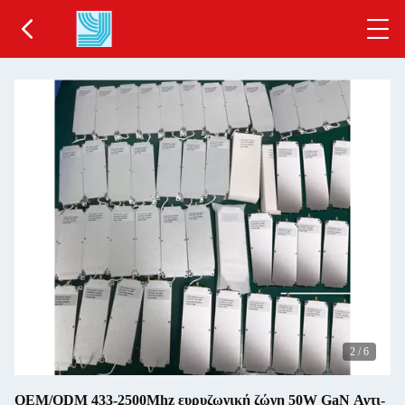
2
/
6
OEM/ODM 433-2500Mhz ευρυζωνική ζώνη 50W GaN Αντι-