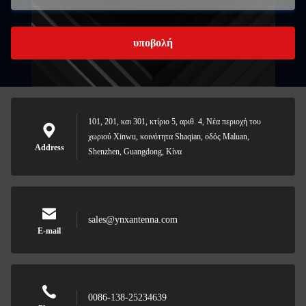
υποβολή
101, 201, και 301, κτίριο 5, αριθ. 4, Νέα περιοχή του
χωριού Xinwu, κοινότητα Shaqian, οδός Maluan,
Address
Shenzhen, Guangdong, Κίνα
sales@ynxantenna.com
E-mail
0086-138-25234639