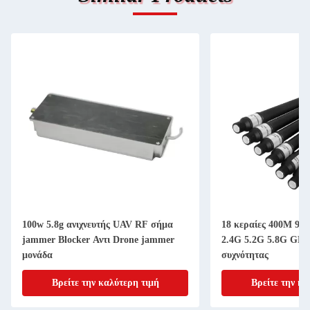
100w 5.8g ανιχνευτής UAV RF σήμα
18 κεραίες 400M 90
jammer Blocker Αντι Drone jammer
2.4G 5.2G 5.8G GPS
μονάδα
συχνότητας
Βρείτε την καλύτερη τιμή
Βρείτε την κα