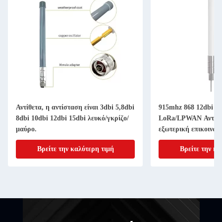
Αντίθετα, η αντίσταση είναι 3dbi 5,8dbi
915mhz 868 12dbi 15
8dbi 10dbi 12dbi 15dbi λευκό/γκρίζο/
LoRa/LPWAN Αντένα
μαύρο.
εξωτερική επικοινων
Βρείτε την καλύτερη τιμή
Βρείτε την κα