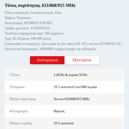
Τύπος συχνότητας 433/868/915 MHz
Τόπος καταγωγής: Γκουανγκντόνγκ, Κίνα
Μάρκα: Yetnorson
Πιστοποίηση: ISO9001/CE/ROHS
Αριθμό μοντέλου: ΥΠΕΘΡΕΣΙΑ
Ποσότητα παραγγελίας min: 100 κομμάτια
Τιμή: $2.45/pieces 100-999 pieces
Συσκευασία λεπτομέρειες: μία κεραία σε μία τσάντα PE 19,5 cm lora 433/868/915 MHz κεραία 5dbi whip κεραία για τη μονάδα lora.
Δυνατότητα προσφοράς: 20000000 τεμάχιο/τέμαχοι την εβδομάδα
Λεπτομέρεια
Description
1Τύπος:
2.4GHz & κεραία 5GHz
2Ονομασία:
19.5 εκατοστά Lora 868 κεραία
3Πεδίο συχνότητας:
Άντενα 433/868/915 MHz
4Πολαρισμός:
Βόρειος
5Μήκος κεραίας:
19.5 εκατοστά