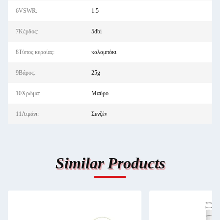
6VSWR:
1.5
7Κέρδος:
5dbi
8Τύπος κεραίας:
καλαμπόκι
9Βάρος:
25g
10Χρώμα:
Μαύρο
11Λιμάνι:
Σενζέν
Similar Products