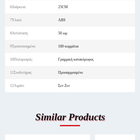
6Διάρκεια:
25CM
7Υλικό:
ABS
8Αντίσταση:
50 ωμ
9Τροποποιημένο:
100 κομμάτια
10Πολαρισμός:
Γραμμική κατακόρυφος
11Συνδετήρας:
Προσαρμοσμένο
12Λιμάνι:
Σεν Ζεν
Similar Products