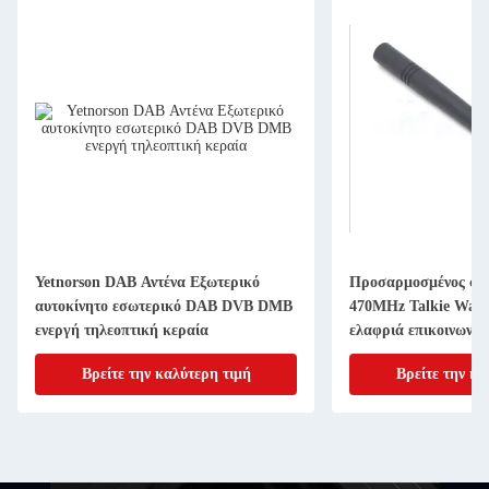
Yetnorson DAB Αντένα Εξωτερικό
Προσαρμοσμένος σύν
αυτοκίνητο εσωτερικό DAB DVB DMB
470MHz Talkie Walki
ενεργή τηλεοπτική κεραία
ελαφριά επικοινωνία
Βρείτε την καλύτερη τιμή
Βρείτε την κα