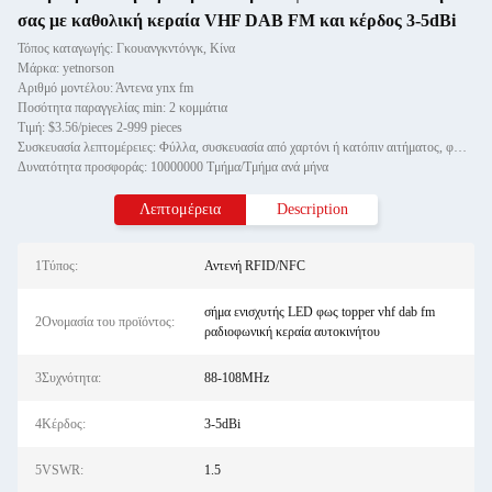
σας με καθολική κεραία VHF DAB FM και κέρδος 3-5dBi
Τόπος καταγωγής: Γκουανγκντόνγκ, Κίνα
Μάρκα: yetnorson
Αριθμό μοντέλου: Άντενα ynx fm
Ποσότητα παραγγελίας min: 2 κομμάτια
Τιμή: $3.56/pieces 2-999 pieces
Συσκευασία λεπτομέρειες: Φύλλα, συσκευασία από χαρτόνι ή κατόπιν αιτήματος, φωτιστικό υλικό για την ενίσχυση του σήματος
Δυνατότητα προσφοράς: 10000000 Τμήμα/Τμήμα ανά μήνα
Λεπτομέρεια
Description
1Τύπος:
Αντενή RFID/NFC
σήμα ενισχυτής LED φως topper vhf dab fm
2Ονομασία του προϊόντος:
ραδιοφωνική κεραία αυτοκινήτου
3Συχνότητα:
88-108MHz
4Κέρδος:
3-5dBi
5VSWR:
1.5