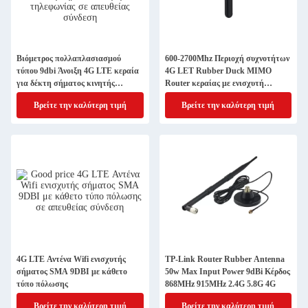
Βιόμετρος πολλαπλασιασμού
600-2700Mhz Περιοχή συχνοτήτων
τύπου 9dbi Άνοιξη 4G LTE κεραία
4G LET Rubber Duck MIMO
για δέκτη σήματος κινητής
Router κεραίας με ενισχυτή
τηλεφωνίας
σήματος
Βρείτε την καλύτερη τιμή
Βρείτε την καλύτερη τιμή
4G LTE Αντένα Wifi ενισχυτής
TP-Link Router Rubber Antenna
σήματος SMA 9DBI με κάθετο
50w Max Input Power 9dBi Κέρδος
τύπο πόλωσης
868MHz 915MHz 2.4G 5.8G 4G
Βρείτε την καλύτερη τιμή
Βρείτε την καλύτερη τιμή