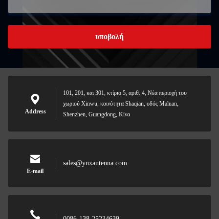
υποβολή
101, 201, και 301, κτίριο 5, αριθ. 4, Νέα περιοχή του
χωριού Xinwu, κοινότητα Shaqian, οδός Maluan,
Address
Shenzhen, Guangdong, Κίνα
sales@ynxantenna.com
E-mail
0086-138-25234639